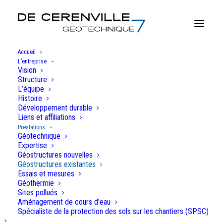
Accueil
L’entreprise
Vision
Structure
Prestations
L’équipe
Histoire
Développement durable
Liens et affiliations
Prestations
Géotechnique
Géostructures existantes
Expertise
Géostructures nouvelles
Géostructures existantes
Depuis le début des années 2000, De Cérenville s’est
Essais et mesures
Géothermie
spécialisé dans l’appui stratégique et technique des
Sites pollués
Maitres de l’Ouvrage institutionnels (infrastructures
Aménagement de cours d’eau
routières ou ferroviaires) et privés pour la gestion de
Spécialiste de la protection des sols sur les chantiers (SPSC)
leur patrimoine d’ouvrages en contact avec le sol.