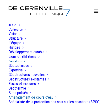
Accueil
L’entreprise
Vision
Structure
Prestations
L’équipe
Histoire
Développement durable
Liens et affiliations
Prestations
Géotechnique
Aménagement des cours d'eau
Expertise
Géostructures nouvelles
Géostructures existantes
Parmi les domaines connexes à la géotechnique et à
Essais et mesures
Géothermie
l’environnement, De Cérenville est actif dans
Sites pollués
l’aménagement et la revitalisation des cours d’eau.
Aménagement de cours d’eau
Spécialiste de la protection des sols sur les chantiers (SPSC)