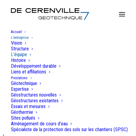
Accueil
L’entreprise
Vision
Structure
L'entreprise
L’équipe
Histoire
Développement durable
Liens et affiliations
Prestations
Géotechnique
L'équipe
Expertise
Géostructures nouvelles
Géostructures existantes
Réactive, disponible, à l’écoute de nos clients et de nos
Essais et mesures
Géothermie
collaborateurs, la direction de notre société met sur
Sites pollués
pied et supervise des équipes performantes et
Aménagement de cours d’eau
efficaces, dans un esprit collégial et un cadre de travail
Spécialiste de la protection des sols sur les chantiers (SPSC)
agréable.